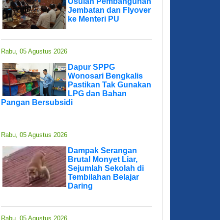
Usulan Pembangunan
Jembatan dan Flyover
ke Menteri PU
Rabu, 05 Agustus 2026
Dapur SPPG
Wonosari Bengkalis
Pastikan Tak Gunakan
LPG dan Bahan
Pangan Bersubsidi
Rabu, 05 Agustus 2026
Dampak Serangan
Brutal Monyet Liar,
Sejumlah Sekolah di
Tembilahan Belajar
Daring
Rabu, 05 Agustus 2026