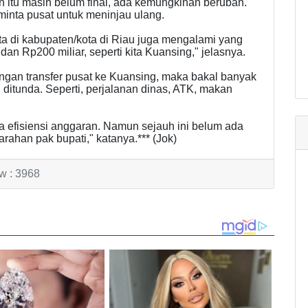
 itu masih belum final, ada kemungkinan berubah.
inta pusat untuk meninjau ulang.
 Kita di kabupaten/kota di Riau juga mengalami yang
an Rp200 miliar, seperti kita Kuansing," jelasnya.
gan transfer pusat ke Kuansing, maka bakal banyak
ditunda. Seperti, perjalanan dinas, ATK, makan
a efisiensi anggaran. Namun sejauh ini belum ada
han pak bupati," katanya.*** (Jok)
w : 3968