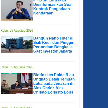
PT BSP Luruskan
Disinformasikan Soal
Kontrak Pengadaan
Kendaraan
Rabu, 05 Agustus 2026
Bangun Nano Filter di
Siak Kecil dan Pinggir,
Perumdam Bengkalis
Gaet Investor Jakarta
Rabu, 05 Agustus 2026
Biddokkes Polda Riau
Ungkap Detail Temuan
Luka pada Jenazah dr.
Alex Chridr. Alex
Christo Lorissto Loris