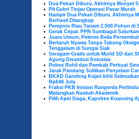
Dua Pekan Diburu, Akhirnya Monyet S
Plt Gubri Tinjau Operasi Pasar Murah
Hampir Dua Pekan Diburu, Akhirnya M
Berhasil Ditangkap
Pemprov Riau Tanam 2.500 Pohon di S
Gerak Cepat, PPN Sumbagut Salurkan
Juara Umum, Petenis Belia Persembah
Bertaruh Nyawa Tanpa Tabung Oksigen
Tenggelam di Sungai Siak
Seragam Gratis untuk Murid SD dan S
Agung Disambut Antusias
Polres Rohil dan Pemkab Perkuat Sine
Jarak Pandang Sulitkan Penyelam Cari
BKAD Gandeng Kejari Inhil Selesaika
Rp646 Juta
Fraksi PKB Inisiasi Ranperda Perlin
Matangkan Naskah Akademik
Pilih Apel Siaga, Kapolres Kuansing 