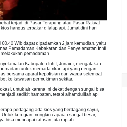
ebat terjadi di Pasar Terapung atau Pasar Rakyat
0 kios hangus terbakar dilalap api. Jumat dini hari
l 00.40 Wib dapat dipadamkan 2 jam kemudian, yaitu
m Dinas Pemadaman Kebakaran dan Penyelamatan Inhil
g melakukan pemadaman
elamatan Kabupaten Inhil, Junaidi, mengatakan
il pemadam untuk memadamkan api yang dengan
ugas bersama aparat kepolisian dan warga setempat
mbet ke kawasan permukiman sekitar.
okasi. untuk air karena ini dekat dengan sungai bisa
 menjadi sedikit hambatan, tetapi alhamdulilah api
eberapa pedagang ada kios yang berdagang sayur,
n Untuk kerugian mungkin capaian sangat besar,
ya bisa mencapai ratusan juta rupiah.