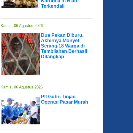
Karhutla di Riau
Terkendali
Kamis, 06 Agustus 2026
Dua Pekan Diburu,
Akhirnya Monyet
Serang 18 Warga di
Tembilahan Berhasil
Ditangkap
Kamis, 06 Agustus 2026
Plt Gubri Tinjau
Operasi Pasar Murah