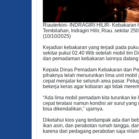
Riauterkini- INDRAGIRI HILIR- Kebakaran h
Tembilahan, Indragiri Hilir, Riau. sekitar 25
(10/10/2025)
Kejadian kebakaran yang terjadi pada puku
sekitar pukul 02.40 Wib setelah mobil ti
dan pemadaman kebakaran lainnya datan
Kepala Dinas Pemadam Kebakaran dan Peny
pihaknya telah menurunkan lima unit mob
cepat menjalar ke seluruh area pasar. Pet
bekerja keras agar kobaran api tidak mere
“Ada lima mobil pemadam kita turunkan ke l
cepat teratasi namun kondisi air surut yang
bisa dikendalikan," ujarnya.
Diketahui kios yang terdampak ada dari b
ikan asin, dan perabotan rumah tangga. da
karena dari pedagang perabotan saja nilain