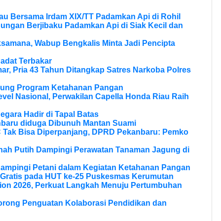
au Bersama Irdam XIX/TT Padamkan Api di Rohil
bungan Berjibaku Padamkan Api di Siak Kecil dan
samana, Wabup Bengkalis Minta Jadi Pencipta
adat Terbakar
r, Pria 43 Tahun Ditangkap Satres Narkoba Polres
ukung Program Ketahanan Pangan
vel Nasional, Perwakilan Capella Honda Riau Raih
Negara Hadir di Tapal Batas
nbaru diduga Dibunuh Mantan Suami
Tak Bisa Diperpanjang, DPRD Pekanbaru: Pemko
anah Putih Dampingi Perawatan Tanaman Jagung di
Dampingi Petani dalam Kegiatan Ketahanan Pangan
 Gratis pada HUT ke-25 Puskesmas Kerumutan
ion 2026, Perkuat Langkah Menuju Pertumbuhan
Dorong Penguatan Kolaborasi Pendidikan dan