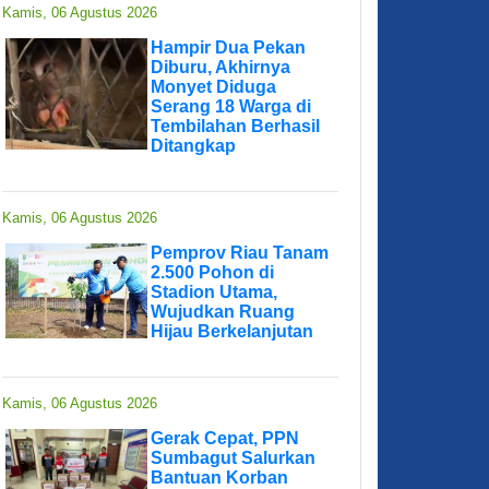
Kamis, 06 Agustus 2026
Hampir Dua Pekan
Diburu, Akhirnya
Monyet Diduga
Serang 18 Warga di
Tembilahan Berhasil
Ditangkap
Kamis, 06 Agustus 2026
Pemprov Riau Tanam
2.500 Pohon di
Stadion Utama,
Wujudkan Ruang
Hijau Berkelanjutan
Kamis, 06 Agustus 2026
Gerak Cepat, PPN
Sumbagut Salurkan
Bantuan Korban