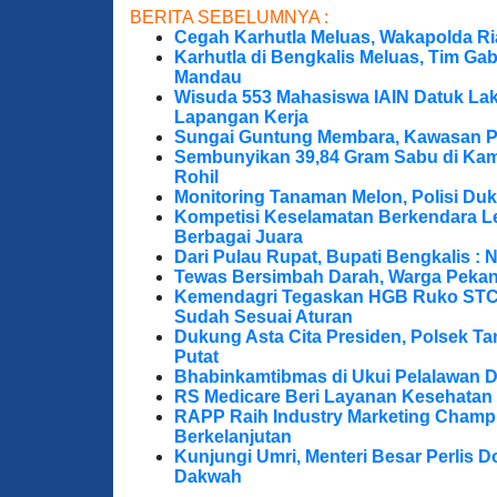
BERITA SEBELUMNYA :
Cegah Karhutla Meluas, Wakapolda Ri
Karhutla di Bengkalis Meluas, Tim Ga
Mandau
Wisuda 553 Mahasiswa IAIN Datuk Lak
Lapangan Kerja
Sungai Guntung Membara, Kawasan P
Sembunyikan 39,84 Gram Sabu di Kama
Rohil
Monitoring Tanaman Melon, Polisi D
Kompetisi Keselamatan Berkendara Le
Berbagai Juara
Dari Pulau Rupat, Bupati Bengkalis : 
Tewas Bersimbah Darah, Warga Peka
Kemendagri Tegaskan HGB Ruko STC 
Sudah Sesuai Aturan
Dukung Asta Cita Presiden, Polsek T
Putat
Bhabinkamtibmas di Ukui Pelalawan 
RS Medicare Beri Layanan Kesehatan
RAPP Raih Industry Marketing Champ
Berkelanjutan
Kunjungi Umri, Menteri Besar Perlis 
Dakwah