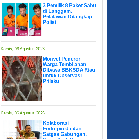
3 Pemilik 8 Paket Sabu
di Langgam,
Pelalawan Ditangkap
Polisi
Kamis, 06 Agustus 2026
Monyet Peneror
Warga Tembilahan
Dibawa BBKSDA Riau
untuk Observasi
Prilaku
Kamis, 06 Agustus 2026
Kolaborasi
Forkopimda dan
Satgas Gabungan,