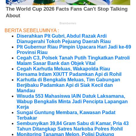
BERITA SEBELUMNYA :
Diserahkan Plt Gubri, Abdul Razak Ardi
Dianugerahi Tokoh Pejuang Daerah Riau
Plt Gubernur Riau Pimpin Upacara Hari Jadi ke-69
Provinsi Riau
Cegah C3, Polsek Tanah Putih Tingkatkan Patroli
Malam Sasar Bank dan Objek Vital
Cegah Karhutla Meluas, Wakapolda Riau
Bersama Irdam XIX/TT Padamkan Api di Rohil
Karhutla di Bengkalis Meluas, Tim Gabungan
Berjibaku Padamkan Api di Siak Kecil dan
Mandau
Wisuda 553 Mahasiswa IAIN Datuk Laksamana,
Wabup Bengkalis Minta Jadi Pencipta Lapangan
Kerja
Sungai Guntung Membara, Kawasan Padat
Terbakar
Sembunyikan 39,84 Gram Sabu di Kamar, Pria 43
Tahun Ditangkap Satres Narkoba Polres Rohil
Monitoring Tanaman Melon, Polisi Dukung