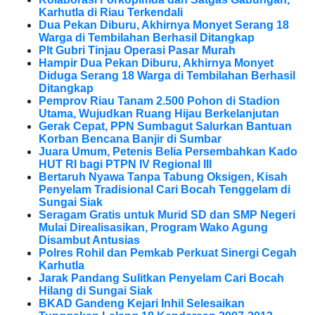
Karhutla di Riau Terkendali
Dua Pekan Diburu, Akhirnya Monyet Serang 18
Warga di Tembilahan Berhasil Ditangkap
Plt Gubri Tinjau Operasi Pasar Murah
Hampir Dua Pekan Diburu, Akhirnya Monyet
Diduga Serang 18 Warga di Tembilahan Berhasil
Ditangkap
Pemprov Riau Tanam 2.500 Pohon di Stadion
Utama, Wujudkan Ruang Hijau Berkelanjutan
Gerak Cepat, PPN Sumbagut Salurkan Bantuan
Korban Bencana Banjir di Sumbar
Juara Umum, Petenis Belia Persembahkan Kado
HUT RI bagi PTPN IV Regional III
Bertaruh Nyawa Tanpa Tabung Oksigen, Kisah
Penyelam Tradisional Cari Bocah Tenggelam di
Sungai Siak
Seragam Gratis untuk Murid SD dan SMP Negeri
Mulai Direalisasikan, Program Wako Agung
Disambut Antusias
Polres Rohil dan Pemkab Perkuat Sinergi Cegah
Karhutla
Jarak Pandang Sulitkan Penyelam Cari Bocah
Hilang di Sungai Siak
BKAD Gandeng Kejari Inhil Selesaikan