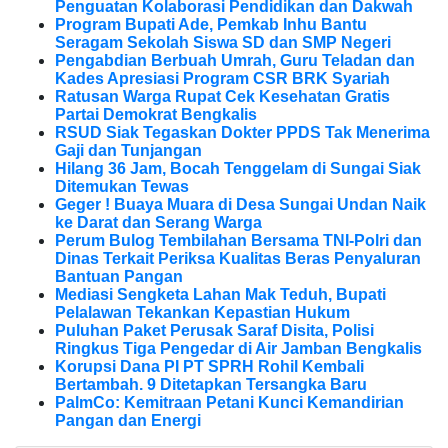
Penguatan Kolaborasi Pendidikan dan Dakwah
Program Bupati Ade, Pemkab Inhu Bantu
Seragam Sekolah Siswa SD dan SMP Negeri
Pengabdian Berbuah Umrah, Guru Teladan dan
Kades Apresiasi Program CSR BRK Syariah
Ratusan Warga Rupat Cek Kesehatan Gratis
Partai Demokrat Bengkalis
RSUD Siak Tegaskan Dokter PPDS Tak Menerima
Gaji dan Tunjangan
Hilang 36 Jam, Bocah Tenggelam di Sungai Siak
Ditemukan Tewas
Geger ! Buaya Muara di Desa Sungai Undan Naik
ke Darat dan Serang Warga
Perum Bulog Tembilahan Bersama TNI-Polri dan
Dinas Terkait Periksa Kualitas Beras Penyaluran
Bantuan Pangan
Mediasi Sengketa Lahan Mak Teduh, Bupati
Pelalawan Tekankan Kepastian Hukum
Puluhan Paket Perusak Saraf Disita, Polisi
Ringkus Tiga Pengedar di Air Jamban Bengkalis
Korupsi Dana PI PT SPRH Rohil Kembali
Bertambah. 9 Ditetapkan Tersangka Baru
PalmCo: Kemitraan Petani Kunci Kemandirian
Pangan dan Energi