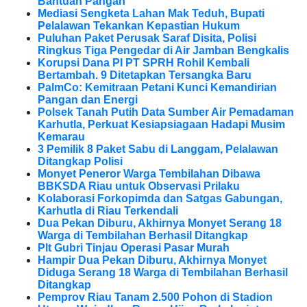
Bantuan Pangan
Mediasi Sengketa Lahan Mak Teduh, Bupati
Pelalawan Tekankan Kepastian Hukum
Puluhan Paket Perusak Saraf Disita, Polisi
Ringkus Tiga Pengedar di Air Jamban Bengkalis
Korupsi Dana PI PT SPRH Rohil Kembali
Bertambah. 9 Ditetapkan Tersangka Baru
PalmCo: Kemitraan Petani Kunci Kemandirian
Pangan dan Energi
Polsek Tanah Putih Data Sumber Air Pemadaman
Karhutla, Perkuat Kesiapsiagaan Hadapi Musim
Kemarau
3 Pemilik 8 Paket Sabu di Langgam, Pelalawan
Ditangkap Polisi
Monyet Peneror Warga Tembilahan Dibawa
BBKSDA Riau untuk Observasi Prilaku
Kolaborasi Forkopimda dan Satgas Gabungan,
Karhutla di Riau Terkendali
Dua Pekan Diburu, Akhirnya Monyet Serang 18
Warga di Tembilahan Berhasil Ditangkap
Plt Gubri Tinjau Operasi Pasar Murah
Hampir Dua Pekan Diburu, Akhirnya Monyet
Diduga Serang 18 Warga di Tembilahan Berhasil
Ditangkap
Pemprov Riau Tanam 2.500 Pohon di Stadion