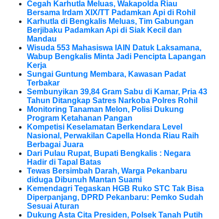
Cegah Karhutla Meluas, Wakapolda Riau
Bersama Irdam XIX/TT Padamkan Api di Rohil
Karhutla di Bengkalis Meluas, Tim Gabungan
Berjibaku Padamkan Api di Siak Kecil dan
Mandau
Wisuda 553 Mahasiswa IAIN Datuk Laksamana,
Wabup Bengkalis Minta Jadi Pencipta Lapangan
Kerja
Sungai Guntung Membara, Kawasan Padat
Terbakar
Sembunyikan 39,84 Gram Sabu di Kamar, Pria 43
Tahun Ditangkap Satres Narkoba Polres Rohil
Monitoring Tanaman Melon, Polisi Dukung
Program Ketahanan Pangan
Kompetisi Keselamatan Berkendara Level
Nasional, Perwakilan Capella Honda Riau Raih
Berbagai Juara
Dari Pulau Rupat, Bupati Bengkalis : Negara
Hadir di Tapal Batas
Tewas Bersimbah Darah, Warga Pekanbaru
diduga Dibunuh Mantan Suami
Kemendagri Tegaskan HGB Ruko STC Tak Bisa
Diperpanjang, DPRD Pekanbaru: Pemko Sudah
Sesuai Aturan
Dukung Asta Cita Presiden, Polsek Tanah Putih