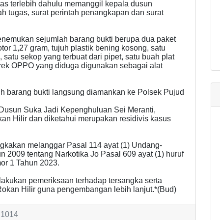
s terlebih dahulu memanggil kepala dusun
ah tugas, surat perintah penangkapan dan surat
enemukan sejumlah barang bukti berupa dua paket
tor 1,27 gram, tujuh plastik bening kosong, satu
 satu sekop yang terbuat dari pipet, satu buah plat
erek OPPO yang diduga digunakan sebagai alat
ruh barang bukti langsung diamankan ke Polsek Pujud
a Dusun Suka Jadi Kepenghuluan Sei Meranti,
 Hilir dan diketahui merupakan residivis kasus
ngkakan melanggar Pasal 114 ayat (1) Undang-
2009 tentang Narkotika Jo Pasal 609 ayat (1) huruf
or 1 Tahun 2023.
elakukan pemeriksaan terhadap tersangka serta
okan Hilir guna pengembangan lebih lanjut.*(Bud)
 1014