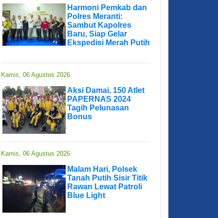
Harmoni Pemkab dan
Polres Meranti:
Sambut Kapolres
Baru, Siap Gelar
Ekspedisi Merah Putih
Kamis, 06 Agustus 2026
Aksi Damai, 150 Atlet
PAPERNAS 2024
Tagih Pelunasan
Bonus
Kamis, 06 Agustus 2026
Malam Hari, Polsek
Tanah Putih Sisir Titik
Rawan Lewat Patroli
Blue Light