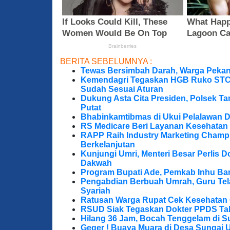
BERITA SEBELUMNYA :
Tewas Bersimbah Darah, Warga Peka
Kemendagri Tegaskan HGB Ruko STC 
Sudah Sesuai Aturan
Dukung Asta Cita Presiden, Polsek T
Putat
Bhabinkamtibmas di Ukui Pelalawan 
RS Medicare Beri Layanan Kesehatan
RAPP Raih Industry Marketing Champ
Berkelanjutan
Kunjungi Umri, Menteri Besar Perlis 
Dakwah
Program Bupati Ade, Pemkab Inhu Ba
Pengabdian Berbuah Umrah, Guru Te
Syariah
Ratusan Warga Rupat Cek Kesehatan G
RSUD Siak Tegaskan Dokter PPDS Tak
Hilang 36 Jam, Bocah Tenggelam di S
Geger ! Buaya Muara di Desa Sungai 