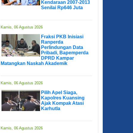
Kendaraan 2007-2013
Senilai Rp646 Juta
Kamis, 06 Agustus 2026
Fraksi PKB Inisiasi
Ranperda
Perlindungan Data
Pribadi, Bapemperda
DPRD Kampar
Matangkan Naskah Akademik
Kamis, 06 Agustus 2026
Pilih Apel Siaga,
Kapolres Kuansing
Ajak Kompak Atasi
Karhutla
Kamis, 06 Agustus 2026