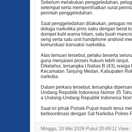
Sebelum melakukan penggeledahan, petuga
setempat serta memperlihatkan surat perint
perintah penggeledahan.
Saat penggeledahan dilakukan, petugas m
diduga narkotika jenis sabu dengan berat ko
dompet kulit warna hitam, satu buah mancis,
seng serta satu unit handphone android m
komunikasi transaksi narkotika.
Atas temuan tersebut, pelaku beserta selu
guna menjalani proses hukum lebih lanjut.
Diketahui, tersangka I.Nalias B (43), warg
Kecamatan Tanjung Medan, Kabupaten Rokan
narkoba.
Dalam perkara tersebut, tersangka dipersa
Undang Republik Indonesia Nomor 35 Tahun 
a Undang-Undang Republik Indonesia Nom
Saat ini pihak Polsek Pujud masih terus m
berkoordinasi dengan Sat Narkoba Polres R
Minggu, 10 Mei 2026 Pukul 20:49:11 View :