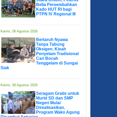
Belia Persembahkan
Kado HUT RI bagi
PTPN IV Regional III
Kamis, 06 Agustus 2026
Bertaruh Nyawa
Tanpa Tabung
Oksigen, Kisah
Penyelam Tradisional
Cari Bocah
Tenggelam di Sungai
Siak
Kamis, 06 Agustus 2026
Seragam Gratis untuk
Murid SD dan SMP
Negeri Mulai
Direalisasikan,
Program Wako Agung
Disambut Antusias