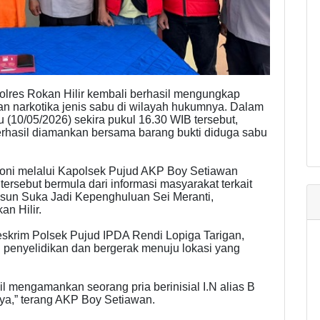
olres Rokan Hilir kembali berhasil mengungkap
n narkotika jenis sabu di wilayah hukumnya. Dalam
(10/05/2026) sekira pukul 16.30 WIB tersebut,
berhasil diamankan bersama barang bukti diduga sabu
oni melalui Kapolsek Pujud AKP Boy Setiawan
sebut bermula dari informasi masyarakat terkait
Dusun Suka Jadi Kepenghuluan Sei Meranti,
n Hilir.
Reskrim Polsek Pujud IPDA Rendi Lopiga Tarigan,
 penyelidikan dan bergerak menuju lokasi yang
il mengamankan seorang pria berinisial I.N alias B
nya,” terang AKP Boy Setiawan.