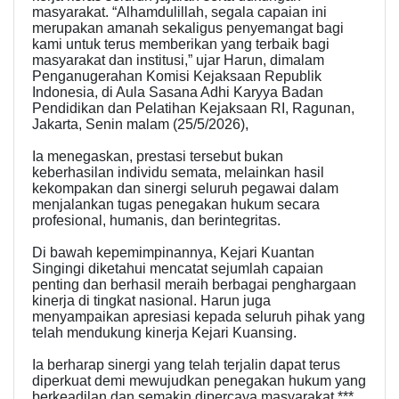
masyarakat. “Alhamdulillah, segala capaian ini
merupakan amanah sekaligus penyemangat bagi
kami untuk terus memberikan yang terbaik bagi
masyarakat dan institusi,” ujar Harun, dimalam
Penganugerahan Komisi Kejaksaan Republik
Indonesia, di Aula Sasana Adhi Karyya Badan
Pendidikan dan Pelatihan Kejaksaan RI, Ragunan,
Jakarta, Senin malam (25/5/2026),
Ia menegaskan, prestasi tersebut bukan
keberhasilan individu semata, melainkan hasil
kekompakan dan sinergi seluruh pegawai dalam
menjalankan tugas penegakan hukum secara
profesional, humanis, dan berintegritas.
Di bawah kepemimpinannya, Kejari Kuantan
Singingi diketahui mencatat sejumlah capaian
penting dan berhasil meraih berbagai penghargaan
kinerja di tingkat nasional. Harun juga
menyampaikan apresiasi kepada seluruh pihak yang
telah mendukung kinerja Kejari Kuansing.
Ia berharap sinergi yang telah terjalin dapat terus
diperkuat demi mewujudkan penegakan hukum yang
berkeadilan dan semakin dipercaya masyarakat.***