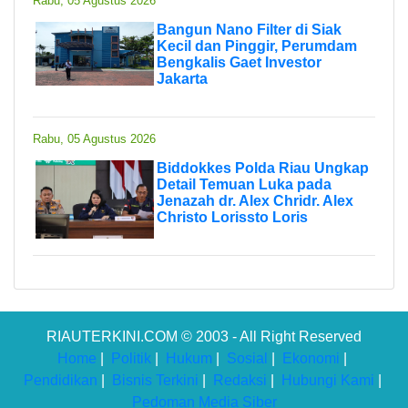
Rabu, 05 Agustus 2026
Bangun Nano Filter di Siak
Kecil dan Pinggir, Perumdam
Bengkalis Gaet Investor
Jakarta
Rabu, 05 Agustus 2026
Biddokkes Polda Riau Ungkap
Detail Temuan Luka pada
Jenazah dr. Alex Chridr. Alex
Christo Lorissto Loris
RIAUTERKINI.COM © 2003 - All Right Reserved
Home
|
Politik
|
Hukum
|
Sosial
|
Ekonomi
|
Pendidikan
|
Bisnis Terkini
|
Redaksi
|
Hubungi Kami
|
Pedoman Media Siber