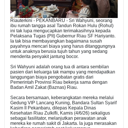
Riauterkini - PEKANBARU - Sri Wahyuni, seorang
ibu rumah tangga asal Tandun Rokan Hulu (Rohul)
ini tak lupa mengucapkan terimakasihnya kepada
Pelaksana Tugas (Plt) Gubernur Riau SF Hariyanto.
Ia tak bisa membayangkan bagaimana susah
payahnya mencari biaya yang harus ditanggungnya
untuk anaknya berusia tujuh tahun yang sedang
menderita penyakit jantung bocor.
Sri Wahyuni adalah orang tua di antara sembilan
pasien dari keluarga tak mampu yang mendapatkan
tanggungan biaya pengobatan gratis dari
Pemerintah Provinsi Riau bekerja sama dengan
Badan Amil Zakat (Baznas) Riau.
Secara bersamaan, keberangkatan mereka melalui
Gedung VIP Lancang Kuning, Bandara Sultan Syarif
Kasim II Pekanbaru, dilepas Kepala Dinas
Kesehatan Riau Zulkifli, Kamis (4/6/26) sekaligus
sebagai fasilitator, melanjutkan perawatan anak
mereka ke rumah sakit di Jakarta. Ia juga merasakan