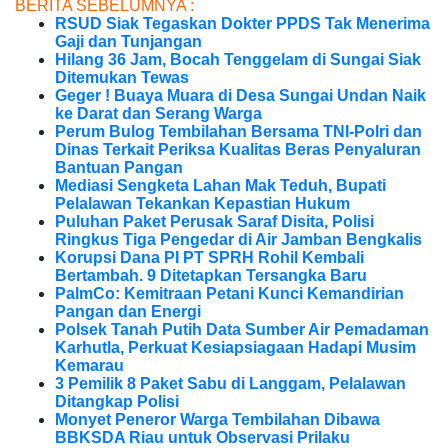
BERITA SEBELUMNYA :
RSUD Siak Tegaskan Dokter PPDS Tak Menerima
Gaji dan Tunjangan
Hilang 36 Jam, Bocah Tenggelam di Sungai Siak
Ditemukan Tewas
Geger ! Buaya Muara di Desa Sungai Undan Naik
ke Darat dan Serang Warga
Perum Bulog Tembilahan Bersama TNI-Polri dan
Dinas Terkait Periksa Kualitas Beras Penyaluran
Bantuan Pangan
Mediasi Sengketa Lahan Mak Teduh, Bupati
Pelalawan Tekankan Kepastian Hukum
Puluhan Paket Perusak Saraf Disita, Polisi
Ringkus Tiga Pengedar di Air Jamban Bengkalis
Korupsi Dana PI PT SPRH Rohil Kembali
Bertambah. 9 Ditetapkan Tersangka Baru
PalmCo: Kemitraan Petani Kunci Kemandirian
Pangan dan Energi
Polsek Tanah Putih Data Sumber Air Pemadaman
Karhutla, Perkuat Kesiapsiagaan Hadapi Musim
Kemarau
3 Pemilik 8 Paket Sabu di Langgam, Pelalawan
Ditangkap Polisi
Monyet Peneror Warga Tembilahan Dibawa
BBKSDA Riau untuk Observasi Prilaku