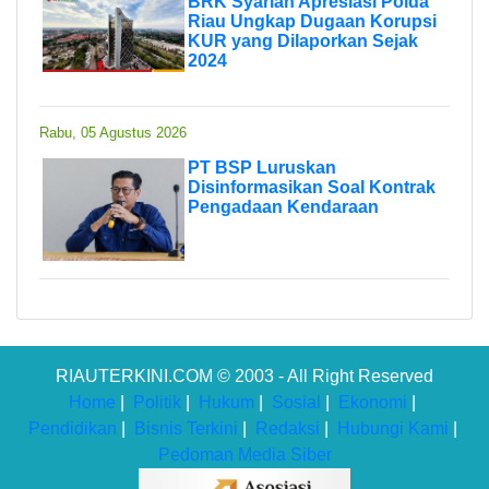
BRK Syariah Apresiasi Polda
Riau Ungkap Dugaan Korupsi
KUR yang Dilaporkan Sejak
2024
Rabu, 05 Agustus 2026
PT BSP Luruskan
Disinformasikan Soal Kontrak
Pengadaan Kendaraan
RIAUTERKINI.COM © 2003 - All Right Reserved
Home
|
Politik
|
Hukum
|
Sosial
|
Ekonomi
|
Pendidikan
|
Bisnis Terkini
|
Redaksi
|
Hubungi Kami
|
Pedoman Media Siber