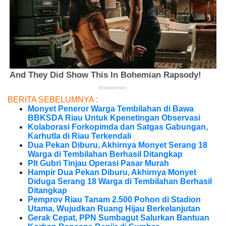
BERITA SEBELUMNYA :
Monyet Peneror Warga Tembilahan di Bawa
BBKSDA Riau Untuk Kpenetingan Observasi
Kolaborasi Forkopimda dan Satgas Gabungan,
Karhutla di Riau Terkendali
Dua Pekan Diburu, Akhirnya Monyet Serang 18
Warga di Tembilahan Berhasil Ditangkap
Plt Gubri Tinjau Operasi Pasar Murah
Hampir Dua Pekan Diburu, Akhirnya Monyet
Diduga Serang 18 Warga di Tembilahan Berhasil
Ditangkap
Pemprov Riau Tanam 2.500 Pohon di Stadion
Utama, Wujudkan Ruang Hijau Berkelanjutan
Gerak Cepat, PPN Sumbagut Salurkan Bantuan