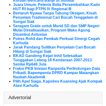
Korban Bencana Banjir di Sumbar
Juara Umum, Petenis Belia Persembahkan Kado
HUT RI bagi PTPN IV Regional III
Bertaruh Nyawa Tanpa Tabung Oksigen, Kisah
Penyelam Tradisional Cari Bocah Tenggelam di
Sungai Siak
Seragam Gratis untuk Murid SD dan SMP Negeri
Mulai Direalisasikan, Program Wako Agung
Disambut Antusias
Polres Rohil dan Pemkab Perkuat Sinergi Cegah
Karhutla
Jarak Pandang Sulitkan Penyelam Cari Bocah
Hilang di Sungai Siak
BKAD Gandeng Kejari Inhil Selesaikan
Tunggakan Lelang 18 Kendaraan 2007-2013
Senilai Rp646 Juta
Fraksi PKB Inisiasi Ranperda Perlindungan Data
Pribadi, Bapemperda DPRD Kampar Matangkan
Naskah Akademik
Pilih Apel Siaga, Kapolres Kuansing Ajak Kompak
Atasi Karhutla
Advertorial