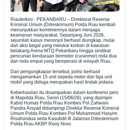
Riauterkini - PEKANBARU – Direktorat Reserse
Kriminal Umum (Ditreskrimum) Polda Riau kembali
menunjukkan komitmennya dalam menjaga
keamanan masyarakat. Sepanjang Juni 2026,
sejumlah kasus menonjol berhasil diungkap, mulai
dari aksi begal yang melukai korban di kawasan
belakang Arena MTQ Pekanbaru hingga sindikat
pencurian kendaraan bermotor (curanmor) roda dua
dan roda empat yang beroperasi di wilayah Riau.
Dari pengungkapan tersebut, polisi berhasil
mengamankan 15 unit sepeda motor dan tiga unit
mobil yang diduga merupakan hasil tindak pidana.
Keberhasilan itu disampaikan dalam konferensi pers
di Mapolda Riau, Senin (15/06/26), yang dipimpin
Kabid Humas Polda Riau Kombes Pol Zahwani
Pandra Arsyad didampingi Direktur Reserse Kriminal
Umum Polda Riau Kombes Pol Muhammad Hasyim
Risahondua serta Kasubdit III Jatanras Ditreskrimum
Polda Riau AKBP Rooy Noor.