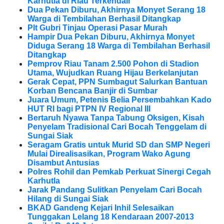
Karhutla di Riau Terkendali
Dua Pekan Diburu, Akhirnya Monyet Serang 18
Warga di Tembilahan Berhasil Ditangkap
Plt Gubri Tinjau Operasi Pasar Murah
Hampir Dua Pekan Diburu, Akhirnya Monyet
Diduga Serang 18 Warga di Tembilahan Berhasil
Ditangkap
Pemprov Riau Tanam 2.500 Pohon di Stadion
Utama, Wujudkan Ruang Hijau Berkelanjutan
Gerak Cepat, PPN Sumbagut Salurkan Bantuan
Korban Bencana Banjir di Sumbar
Juara Umum, Petenis Belia Persembahkan Kado
HUT RI bagi PTPN IV Regional III
Bertaruh Nyawa Tanpa Tabung Oksigen, Kisah
Penyelam Tradisional Cari Bocah Tenggelam di
Sungai Siak
Seragam Gratis untuk Murid SD dan SMP Negeri
Mulai Direalisasikan, Program Wako Agung
Disambut Antusias
Polres Rohil dan Pemkab Perkuat Sinergi Cegah
Karhutla
Jarak Pandang Sulitkan Penyelam Cari Bocah
Hilang di Sungai Siak
BKAD Gandeng Kejari Inhil Selesaikan
Tunggakan Lelang 18 Kendaraan 2007-2013