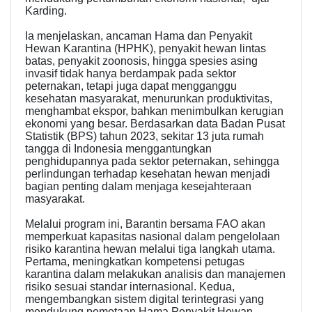
Karding.
Ia menjelaskan, ancaman Hama dan Penyakit
Hewan Karantina (HPHK), penyakit hewan lintas
batas, penyakit zoonosis, hingga spesies asing
invasif tidak hanya berdampak pada sektor
peternakan, tetapi juga dapat mengganggu
kesehatan masyarakat, menurunkan produktivitas,
menghambat ekspor, bahkan menimbulkan kerugian
ekonomi yang besar. Berdasarkan data Badan Pusat
Statistik (BPS) tahun 2023, sekitar 13 juta rumah
tangga di Indonesia menggantungkan
penghidupannya pada sektor peternakan, sehingga
perlindungan terhadap kesehatan hewan menjadi
bagian penting dalam menjaga kesejahteraan
masyarakat.
Melalui program ini, Barantin bersama FAO akan
memperkuat kapasitas nasional dalam pengelolaan
risiko karantina hewan melalui tiga langkah utama.
Pertama, meningkatkan kompetensi petugas
karantina dalam melakukan analisis dan manajemen
risiko sesuai standar internasional. Kedua,
mengembangkan sistem digital terintegrasi yang
mendukung pemetaan Hama Penyakit Hewan