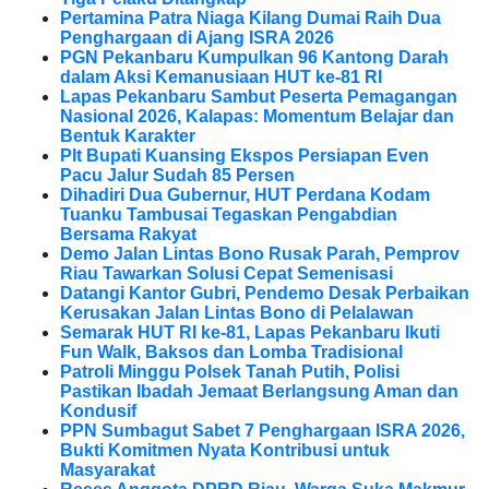
Pertamina Patra Niaga Kilang Dumai Raih Dua
Penghargaan di Ajang ISRA 2026
PGN Pekanbaru Kumpulkan 96 Kantong Darah
dalam Aksi Kemanusiaan HUT ke-81 RI
Lapas Pekanbaru Sambut Peserta Pemagangan
Nasional 2026, Kalapas: Momentum Belajar dan
Bentuk Karakter
Plt Bupati Kuansing Ekspos Persiapan Even
Pacu Jalur Sudah 85 Persen
Dihadiri Dua Gubernur, HUT Perdana Kodam
Tuanku Tambusai Tegaskan Pengabdian
Bersama Rakyat
Demo Jalan Lintas Bono Rusak Parah, Pemprov
Riau Tawarkan Solusi Cepat Semenisasi
Datangi Kantor Gubri, Pendemo Desak Perbaikan
Kerusakan Jalan Lintas Bono di Pelalawan
Semarak HUT RI ke-81, Lapas Pekanbaru Ikuti
Fun Walk, Baksos dan Lomba Tradisional
Patroli Minggu Polsek Tanah Putih, Polisi
Pastikan Ibadah Jemaat Berlangsung Aman dan
Kondusif
PPN Sumbagut Sabet 7 Penghargaan ISRA 2026,
Bukti Komitmen Nyata Kontribusi untuk
Masyarakat