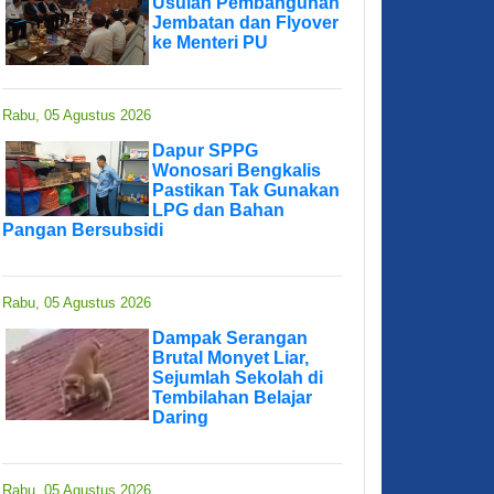
Usulan Pembangunan
Jembatan dan Flyover
ke Menteri PU
Rabu, 05 Agustus 2026
Dapur SPPG
Wonosari Bengkalis
Pastikan Tak Gunakan
LPG dan Bahan
Pangan Bersubsidi
Rabu, 05 Agustus 2026
Dampak Serangan
Brutal Monyet Liar,
Sejumlah Sekolah di
Tembilahan Belajar
Daring
Rabu, 05 Agustus 2026