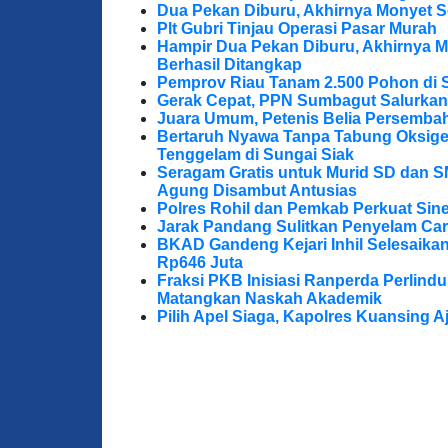
Dua Pekan Diburu, Akhirnya Monyet S
Plt Gubri Tinjau Operasi Pasar Murah
Hampir Dua Pekan Diburu, Akhirnya M
Berhasil Ditangkap
Pemprov Riau Tanam 2.500 Pohon di S
Gerak Cepat, PPN Sumbagut Salurkan
Juara Umum, Petenis Belia Persembah
Bertaruh Nyawa Tanpa Tabung Oksigen
Tenggelam di Sungai Siak
Seragam Gratis untuk Murid SD dan S
Agung Disambut Antusias
Polres Rohil dan Pemkab Perkuat Sine
Jarak Pandang Sulitkan Penyelam Cari
BKAD Gandeng Kejari Inhil Selesaika
Rp646 Juta
Fraksi PKB Inisiasi Ranperda Perlin
Matangkan Naskah Akademik
Pilih Apel Siaga, Kapolres Kuansing 