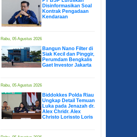
PT BSP Luruskan
Disinformasikan Soal
Kontrak Pengadaan
Kendaraan
Rabu, 05 Agustus 2026
Bangun Nano Filter di
Siak Kecil dan Pinggir,
Perumdam Bengkalis
Gaet Investor Jakarta
Rabu, 05 Agustus 2026
Biddokkes Polda Riau
Ungkap Detail Temuan
Luka pada Jenazah dr.
Alex Chridr. Alex
Christo Lorissto Loris