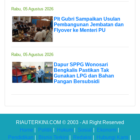
Rabu, 05 Agustus 2026
Plt Gubri Sampaikan Usulan
Pembangunan Jembatan dan
Flyover ke Menteri PU
Rabu, 05 Agustus 2026
Dapur SPPG Wonosari
Bengkalis Pastikan Tak
Gunakan LPG dan Bahan
Pangan Bersubsidi
RIAUTERKINI.COM © 2003 - All Right Reserved
Home
|
Politik
|
Hukum
|
Sosial
|
Ekonomi
|
Pendidikan
|
Bisnis Terkini
|
Redaksi
|
Hubungi Kami
|