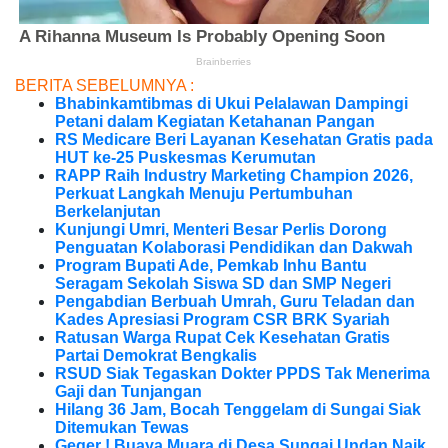
BERITA SEBELUMNYA :
Bhabinkamtibmas di Ukui Pelalawan Dampingi
Petani dalam Kegiatan Ketahanan Pangan
RS Medicare Beri Layanan Kesehatan Gratis pada
HUT ke-25 Puskesmas Kerumutan
RAPP Raih Industry Marketing Champion 2026,
Perkuat Langkah Menuju Pertumbuhan
Berkelanjutan
Kunjungi Umri, Menteri Besar Perlis Dorong
Penguatan Kolaborasi Pendidikan dan Dakwah
Program Bupati Ade, Pemkab Inhu Bantu
Seragam Sekolah Siswa SD dan SMP Negeri
Pengabdian Berbuah Umrah, Guru Teladan dan
Kades Apresiasi Program CSR BRK Syariah
Ratusan Warga Rupat Cek Kesehatan Gratis
Partai Demokrat Bengkalis
RSUD Siak Tegaskan Dokter PPDS Tak Menerima
Gaji dan Tunjangan
Hilang 36 Jam, Bocah Tenggelam di Sungai Siak
Ditemukan Tewas
Geger ! Buaya Muara di Desa Sungai Undan Naik