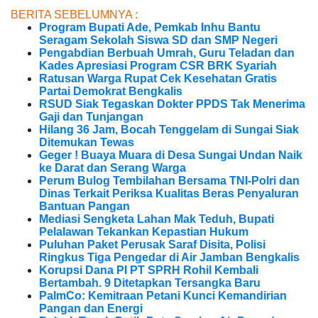
BERITA SEBELUMNYA :
Program Bupati Ade, Pemkab Inhu Bantu
Seragam Sekolah Siswa SD dan SMP Negeri
Pengabdian Berbuah Umrah, Guru Teladan dan
Kades Apresiasi Program CSR BRK Syariah
Ratusan Warga Rupat Cek Kesehatan Gratis
Partai Demokrat Bengkalis
RSUD Siak Tegaskan Dokter PPDS Tak Menerima
Gaji dan Tunjangan
Hilang 36 Jam, Bocah Tenggelam di Sungai Siak
Ditemukan Tewas
Geger ! Buaya Muara di Desa Sungai Undan Naik
ke Darat dan Serang Warga
Perum Bulog Tembilahan Bersama TNI-Polri dan
Dinas Terkait Periksa Kualitas Beras Penyaluran
Bantuan Pangan
Mediasi Sengketa Lahan Mak Teduh, Bupati
Pelalawan Tekankan Kepastian Hukum
Puluhan Paket Perusak Saraf Disita, Polisi
Ringkus Tiga Pengedar di Air Jamban Bengkalis
Korupsi Dana PI PT SPRH Rohil Kembali
Bertambah. 9 Ditetapkan Tersangka Baru
PalmCo: Kemitraan Petani Kunci Kemandirian
Pangan dan Energi