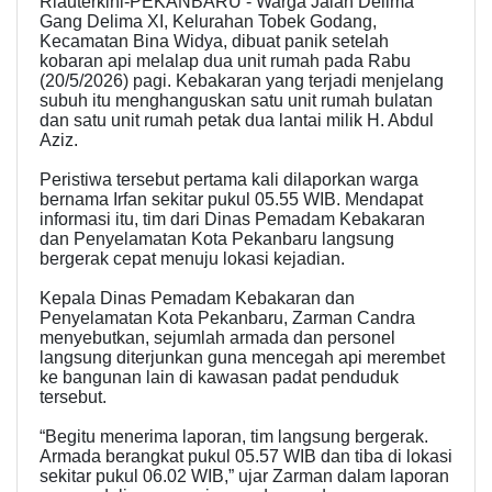
Riauterkini-PEKANBARU - Warga Jalan Delima
Gang Delima XI, Kelurahan Tobek Godang,
Kecamatan Bina Widya, dibuat panik setelah
kobaran api melalap dua unit rumah pada Rabu
(20/5/2026) pagi. Kebakaran yang terjadi menjelang
subuh itu menghanguskan satu unit rumah bulatan
dan satu unit rumah petak dua lantai milik H. Abdul
Aziz.
Peristiwa tersebut pertama kali dilaporkan warga
bernama Irfan sekitar pukul 05.55 WIB. Mendapat
informasi itu, tim dari Dinas Pemadam Kebakaran
dan Penyelamatan Kota Pekanbaru langsung
bergerak cepat menuju lokasi kejadian.
Kepala Dinas Pemadam Kebakaran dan
Penyelamatan Kota Pekanbaru, Zarman Candra
menyebutkan, sejumlah armada dan personel
langsung diterjunkan guna mencegah api merembet
ke bangunan lain di kawasan padat penduduk
tersebut.
“Begitu menerima laporan, tim langsung bergerak.
Armada berangkat pukul 05.57 WIB dan tiba di lokasi
sekitar pukul 06.02 WIB,” ujar Zarman dalam laporan