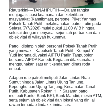
Riauterkini----TANAHPUTIH----Dalam rangka
menjaga situasi keamanan dan ketertiban
masyarakat (Kamtibmas), personel Piket Yanmas
Polsek Tanah Putih melaksanakan patroli rutin pada
Selasa (7/7/2026) mulai pukul 11.00 WIB hingga
selesai dengan menyasar sejumlah perbankan dan
objek vital di wilayah hukumnya.
Patroli dipimpin oleh personel Polsek Tanah Putih
yang mewakili Kapolsek Tanah Putih, Kompol Y.
Yudi Indranaldi, yakni AIPTU Parlin Tanpubolon
bersama AIPDA Kanedi. Kegiatan dilaksanakan
menggunakan satu unit kendaraan dinas roda
empat.
Adapun rute patroli meliputi Jalan Lintas Riau–
Sumut hingga Jalan Lintas Ujung Tanjung,
Kepenghuluan Ujung Tanjung, Kecamatan Tanah
Putih, Kabupaten Rokan Hilir. Sasaran patroli
meliputi Kantor Bank BRI, Bank Mandiri, mesin ATM,
serta sejumlah objek vital dan lokasi yang dinilai
rawan terhadap tindak kriminalitas.